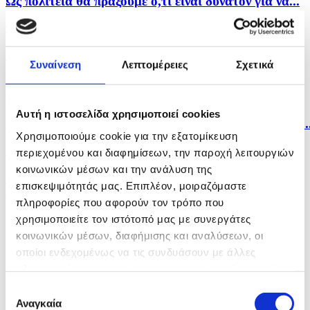
Ως πολιτεία θα πράξουμε ό,τι είναι δυνατόν για να...
πριν 10 ώρες
Στην παρουσία ΠτΔ και άλλων επισήμων τιμήθηκε η
Συναίνεση
Λεπτομέρειες
Σχετικά
μνήμη...
πριν 10 ώρες
Αυτή η ιστοσελίδα χρησιμοποιεί cookies
Η Σόφια κατηγορεί το Κίεβο για το μη επανδρωμένο..
Χρησιμοποιούμε cookie για την εξατομίκευση
πριν 11 ώρες
περιεχομένου και διαφημίσεων, την παροχή λειτουργιών
κοινωνικών μέσων και την ανάλυση της
Λίβανος: Η Βηρυτός αναφέρει ισραηλινή εισβολή σε
επισκεψιμότητάς μας. Επιπλέον, μοιραζόμαστε
ένα...
πληροφορίες που αφορούν τον τρόπο που
χρησιμοποιείτε τον ιστότοπό μας με συνεργάτες
κοινωνικών μέσων, διαφήμισης και αναλύσεων, οι
οποίοι ενδεχομένως να τις συνδυάσουν με άλλες
πληροφορίες που τους έχετε παραχωρήσει ή τις οποίες
έχουν συλλέξει σε σχέση με την από μέρους σας χρήση
Επιλογή
των υπηρεσιών τους.
Αναγκαία
συγκατάθεσης