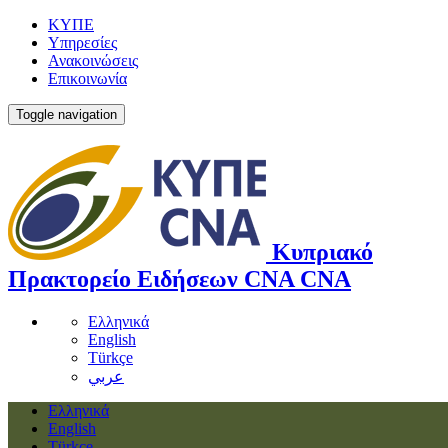
ΚΥΠΕ
Υπηρεσίες
Ανακοινώσεις
Επικοινωνία
Toggle navigation
Κυπριακό
Πρακτορείο Ειδήσεων
CNA
CNA
Ελληνικά
English
Türkçe
عربي
Ελληνικά
English
Türkçe