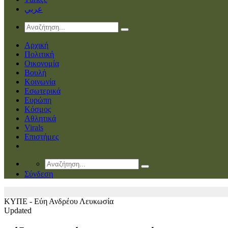
عربي
Αρχική
Πολιτική
Οικονομία
Βουλή
Κοινωνία
Εσωτερικά
Ευρώπη
Κόσμος
Αθλητικά
Virals
Επιστήμες
Σύνδεση
ΚΥΠΕ - Εύη Ανδρέου
Λευκωσία
Updated