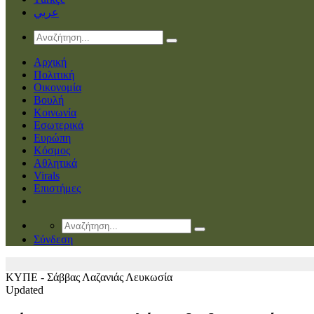
عربي
Αρχική
Πολιτική
Οικονομία
Βουλή
Κοινωνία
Εσωτερικά
Ευρώπη
Κόσμος
Αθλητικά
Virals
Επιστήμες
Σύνδεση
ΚΥΠΕ - Σάββας Λαζανιάς
Λευκωσία
Updated