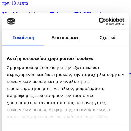
πριν 13 λεπτά
Ηττήθηκε 0-1 στην Τούμπα ο ΠΑΟΚ από την
Άντερλεχτ
πριν 19 λεπτά
Συναίνεση
Λεπτομέρειες
Σχετικά
Ο ΔΟΑΕ προειδοποιεί για την κατάσταση στον
πυρηνικό...
Αυτή η ιστοσελίδα χρησιμοποιεί cookies
πριν μία ώρα
Χρησιμοποιούμε cookie για την εξατομίκευση
Η Κύπρος δεν αποτελεί πρόβλημα αλλά λύση για την..
περιεχομένου και διαφημίσεων, την παροχή λειτουργιών
κοινωνικών μέσων και την ανάλυση της
πριν μία ώρα
επισκεψιμότητάς μας. Επιπλέον, μοιραζόμαστε
Το ISIL/DAESH προσαρμόζεται και ενισχύεται στην
πληροφορίες που αφορούν τον τρόπο που
Αφρική...
χρησιμοποιείτε τον ιστότοπό μας με συνεργάτες
κοινωνικών μέσων, διαφήμισης και αναλύσεων, οι
οποίοι ενδεχομένως να τις συνδυάσουν με άλλες
πληροφορίες που τους έχετε παραχωρήσει ή τις οποίες
έχουν συλλέξει σε σχέση με την από μέρους σας χρήση