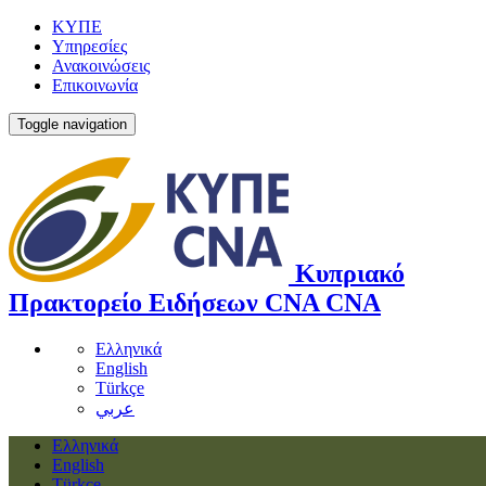
ΚΥΠΕ
Υπηρεσίες
Ανακοινώσεις
Επικοινωνία
Toggle navigation
Κυπριακό
Πρακτορείο Ειδήσεων
CNA
CNA
Ελληνικά
English
Türkçe
عربي
Ελληνικά
English
Türkçe