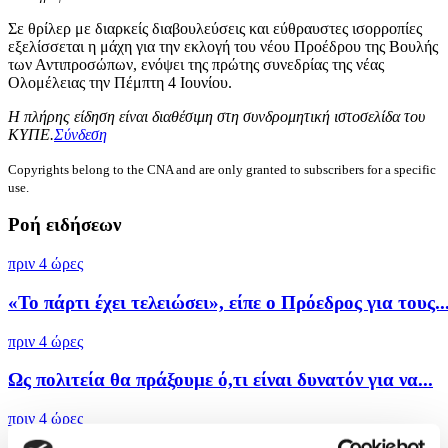
Σε θρίλερ με διαρκείς διαβουλεύσεις και εύθραυστες ισορροπίες
εξελίσσεται η μάχη για την εκλογή του νέου Προέδρου της Βουλής
των Αντιπροσώπων, ενόψει της πρώτης συνεδρίας της νέας
Ολομέλειας την Πέμπτη 4 Ιουνίου.
Η πλήρης είδηση είναι διαθέσιμη στη συνδρομητική ιστοσελίδα του
ΚΥΠΕ.
Σύνδεση
Copyrights belong to the CNA and are only granted to subscribers for a specific
use.
Ροή ειδήσεων
πριν 4 ώρες
«Το πάρτι έχει τελειώσει», είπε ο Πρόεδρος για τους..
πριν 4 ώρες
Ως πολιτεία θα πράξουμε ό,τι είναι δυνατόν για να...
πριν 4 ώρες