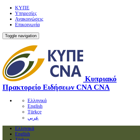
ΚΥΠΕ
Υπηρεσίες
Ανακοινώσεις
Επικοινωνία
Toggle navigation
Κυπριακό
Πρακτορείο Ειδήσεων
CNA
CNA
Ελληνικά
English
Türkçe
عربي
Ελληνικά
English
Türkçe