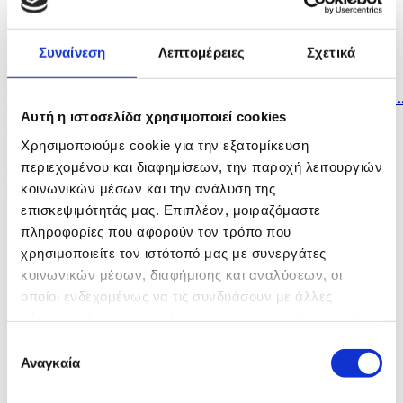
Στην παρουσία ΠτΔ και άλλων επισήμων τιμήθηκε η
μνήμη...
Συναίνεση
Λεπτομέρειες
Σχετικά
πριν 5 ώρες
Η Σόφια κατηγορεί το Κίεβο για το μη επανδρωμένο..
Αυτή η ιστοσελίδα χρησιμοποιεί cookies
πριν 5 ώρες
Χρησιμοποιούμε cookie για την εξατομίκευση
Λίβανος: Η Βηρυτός αναφέρει ισραηλινή εισβολή σε
περιεχομένου και διαφημίσεων, την παροχή λειτουργιών
ένα...
κοινωνικών μέσων και την ανάλυση της
επισκεψιμότητάς μας. Επιπλέον, μοιραζόμαστε
πληροφορίες που αφορούν τον τρόπο που
χρησιμοποιείτε τον ιστότοπό μας με συνεργάτες
κοινωνικών μέσων, διαφήμισης και αναλύσεων, οι
οποίοι ενδεχομένως να τις συνδυάσουν με άλλες
πληροφορίες που τους έχετε παραχωρήσει ή τις οποίες
έχουν συλλέξει σε σχέση με την από μέρους σας χρήση
Επιλογή
των υπηρεσιών τους.
Αναγκαία
συγκατάθεσης