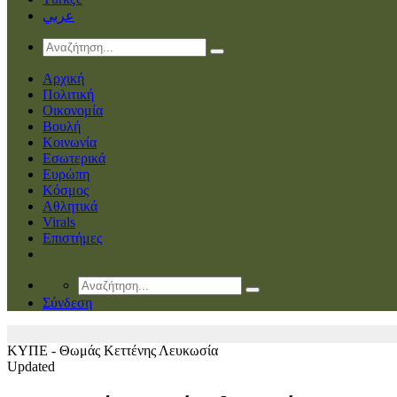
عربي
Αρχική
Πολιτική
Οικονομία
Βουλή
Κοινωνία
Εσωτερικά
Ευρώπη
Κόσμος
Αθλητικά
Virals
Επιστήμες
Σύνδεση
ΚΥΠΕ - Θωμάς Κεττένης
Λευκωσία
Updated