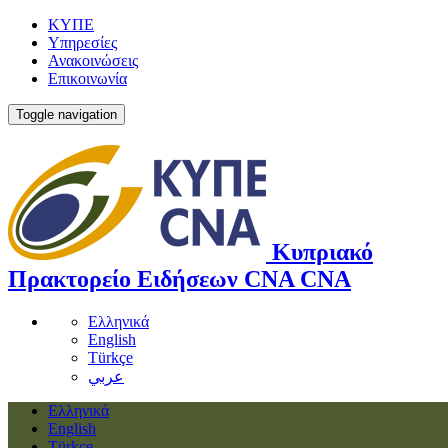
ΚΥΠΕ
Υπηρεσίες
Ανακοινώσεις
Επικοινωνία
Toggle navigation
Κυπριακό
Πρακτορείο Ειδήσεων
CNA
CNA
Ελληνικά
English
Türkçe
عربي
Ελληνικά
English
Türkçe