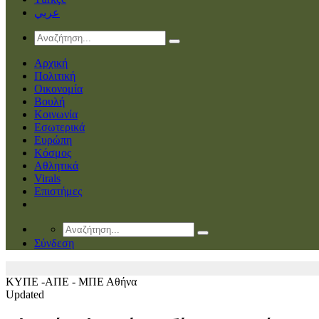
عربي
Αρχική
Πολιτική
Οικονομία
Βουλή
Κοινωνία
Εσωτερικά
Ευρώπη
Κόσμος
Αθλητικά
Virals
Επιστήμες
Σύνδεση
ΚΥΠΕ -ΑΠΕ - ΜΠΕ
Αθήνα
Updated