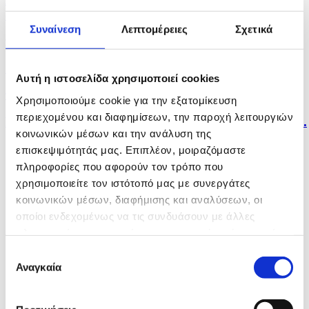
δεν...
Συναίνεση
Λεπτομέρειες
Σχετικά
πριν μία ώρα
Θρήνος για τον Μέσι: Πέθανε ο πατέρας του Χόρχε
Αυτή η ιστοσελίδα χρησιμοποιεί cookies
πριν 2 ώρες
Χρησιμοποιούμε cookie για την εξατομίκευση
περιεχομένου και διαφημίσεων, την παροχή λειτουργιών
Red Code για πολύ υψηλό κίνδυνο πυρκαγιάς σε έξι...
κοινωνικών μέσων και την ανάλυση της
επισκεψιμότητάς μας. Επιπλέον, μοιραζόμαστε
πληροφορίες που αφορούν τον τρόπο που
χρησιμοποιείτε τον ιστότοπό μας με συνεργάτες
κοινωνικών μέσων, διαφήμισης και αναλύσεων, οι
οποίοι ενδεχομένως να τις συνδυάσουν με άλλες
πληροφορίες που τους έχετε παραχωρήσει ή τις οποίες
έχουν συλλέξει σε σχέση με την από μέρους σας χρήση
Επιλογή
των υπηρεσιών τους.
Αναγκαία
συγκατάθεσης