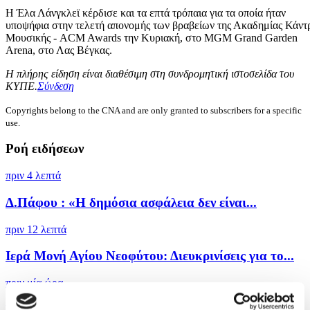
H Έλα Λάνγκλεϊ κέρδισε και τα επτά τρόπαια για τα οποία ήταν
υποψήφια στην τελετή απονομής των βραβείων της Ακαδημίας Κάντ
Μουσικής - ACM Awards την Κυριακή, στο MGM Grand Garden
Arena, στο Λας Βέγκας.
Η πλήρης είδηση είναι διαθέσιμη στη συνδρομητική ιστοσελίδα του
ΚΥΠΕ.
Σύνδεση
Copyrights belong to the CNA and are only granted to subscribers for a specific
use.
Ροή ειδήσεων
πριν 4 λεπτά
Δ.Πάφου : «Η δημόσια ασφάλεια δεν είναι...
πριν 12 λεπτά
Ιερά Μονή Αγίου Νεοφύτου: Διευκρινίσεις για το...
πριν μία ώρα
Drone εξερράγη στον εναέριο χώρο της Βουλγαρίας,