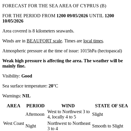
FORECAST FOR THE SEA AREA OF CYPRUS (B)
FOR THE PERIOD FROM
1200 09/05/2026
UNTIL
1200
10/05/2026
Area covered is 8 kilometers seawards.
Winds are in
BEAUFORT scale
. Times are
local times
.
Atmospheric pressure at the time of issue: 1015hPa (hectopascal)
Weak high pressure is affecting the area. The weather will be
mainly fine.
Visibility:
Good
Sea surface temperature:
20
°C
Warnings:
NIL
AREA
PERIOD
WIND
STATE OF SEA
West to Northwest 3 to
Afternoon
Slight
4, locally 4 to 5
West Coast
Northwest to Northeast
Night
Smooth to Slight
3 to 4