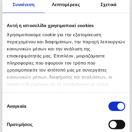
Συναίνεση
Λεπτομέρειες
Σχετικά
Copyrights belong to the CNA and are only granted to subscribers for a specific
use.
Newsfeed
Αυτή η ιστοσελίδα χρησιμοποιεί cookies
Χρησιμοποιούμε cookie για την εξατομίκευση
3 hours ago
περιεχομένου και διαφημίσεων, την παροχή λειτουργιών
Koumis discusses connectivity and Cyprus as year-
κοινωνικών μέσων και την ανάλυση της
round...
επισκεψιμότητάς μας. Επιπλέον, μοιραζόμαστε
πληροφορίες που αφορούν τον τρόπο που
4 hours ago
χρησιμοποιείτε τον ιστότοπό μας με συνεργάτες
Cyprus repatriated 119 third-country nationals...
κοινωνικών μέσων, διαφήμισης και αναλύσεων, οι
οποίοι ενδεχομένως να τις συνδυάσουν με άλλες
5 hours ago
πληροφορίες που τους έχετε παραχωρήσει ή τις οποίες
έχουν συλλέξει σε σχέση με την από μέρους σας χρήση
Creating music for the Olympic Flame, the highest...
Επιλογή
των υπηρεσιών τους.
Αναγκαία
συγκατάθεσης
5 hours ago
Cyprus Stock Exchange
Προτιμήσεις