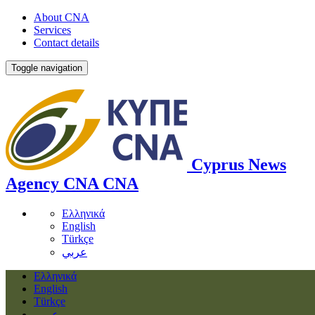
About CNA
Services
Contact details
Toggle navigation
Cyprus News
Agency
CNA
CNA
Ελληνικά
English
Türkçe
عربي
Ελληνικά
English
Türkçe
عربي