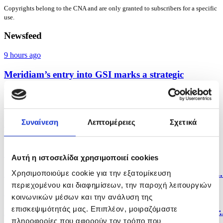
Copyrights belong to the CNA and are only granted to subscribers for a specific
use.
Newsfeed
9 hours ago
Meridiam’s entry into GSI marks a strategic
milestone,...
10 hours ago
Συναίνεση
Λεπτομέρειες
Σχετικά
FIBA Europe congratulates Cyprus on U18
Women's...
10 hours ago
Αυτή η ιστοσελίδα χρησιμοποιεί cookies
Industrial producer prices in Cyprus rise by 0.3% in..
Χρησιμοποιούμε cookie για την εξατομίκευση
περιεχομένου και διαφημίσεων, την παροχή λειτουργιών
10 hours ago
κοινωνικών μέσων και την ανάλυση της
επισκεψιμότητάς μας. Επιπλέον, μοιραζόμαστε
Meridiam’s entry into GSI particularly important for..
πληροφορίες που αφορούν τον τρόπο που