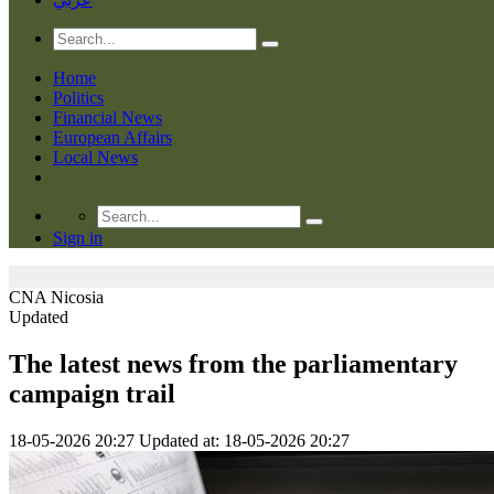
Home
Politics
Financial News
European Affairs
Local News
Sign in
CNA
Nicosia
Updated
The latest news from the parliamentary
campaign trail
18-05-2026 20:27
Updated at: 18-05-2026 20:27