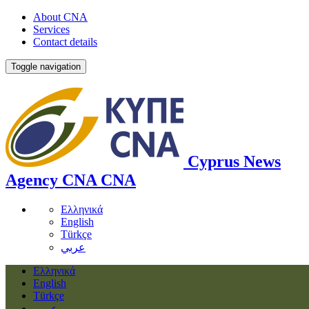
About CNA
Services
Contact details
Toggle navigation
Cyprus News
Agency
CNA
CNA
Ελληνικά
English
Türkçe
عربي
Ελληνικά
English
Türkçe
عربي