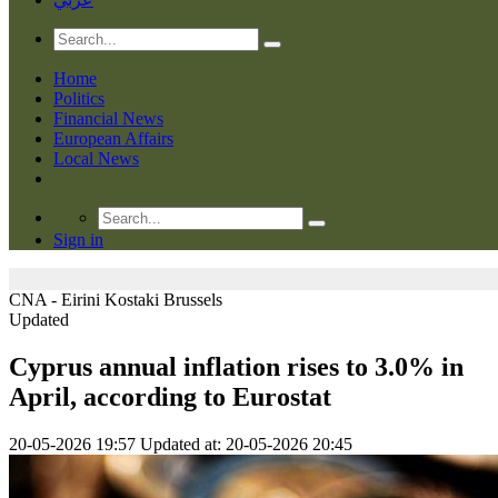
Home
Politics
Financial News
European Affairs
Local News
Sign in
CNA - Eirini Kostaki
Brussels
Updated
Cyprus annual inflation rises to 3.0% in
April, according to Eurostat
20-05-2026 19:57
Updated at: 20-05-2026 20:45