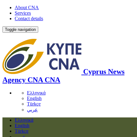
About CNA
Services
Contact details
Toggle navigation
Cyprus News
Agency
CNA
CNA
Ελληνικά
English
Türkçe
عربي
Ελληνικά
English
Türkçe
عربي