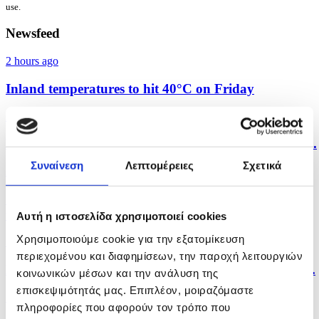
use.
Newsfeed
2 hours ago
Inland temperatures to hit 40°C on Friday
2 hours ago
Paphos FC lost 1-0 against Salzburg in 3rd Europa...
Συναίνεση
Λεπτομέρειες
Σχετικά
3 hours ago
Cyprus Department of Meteorology - Forecast for
the...
Αυτή η ιστοσελίδα χρησιμοποιεί cookies
Χρησιμοποιούμε cookie για την εξατομίκευση
11 hours ago
περιεχομένου και διαφημίσεων, την παροχή λειτουργιών
PSEKA: Cyprus is not a problem but a solution for...
κοινωνικών μέσων και την ανάλυση της
επισκεψιμότητάς μας. Επιπλέον, μοιραζόμαστε
12 hours ago
πληροφορίες που αφορούν τον τρόπο που