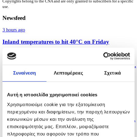
Copyrights belong to the CNA and are only granted to subscribers for a specific
use.
Newsfeed
3 hours ago
Inland temperatures to hit 40°C on Friday
3 hours ago
Paphos FC lost 1-0 against Salzburg in 3rd Europa...
Συναίνεση
Λεπτομέρειες
Σχετικά
3 hours ago
Cyprus Department of Meteorology - Forecast for
Αυτή η ιστοσελίδα χρησιμοποιεί cookies
the...
Χρησιμοποιούμε cookie για την εξατομίκευση
11 hours ago
περιεχομένου και διαφημίσεων, την παροχή λειτουργιών
PSEKA: Cyprus is not a problem but a solution for...
κοινωνικών μέσων και την ανάλυση της
επισκεψιμότητάς μας. Επιπλέον, μοιραζόμαστε
13 hours ago
πληροφορίες που αφορούν τον τρόπο που