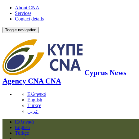
About CNA
Services
Contact details
Toggle navigation
Cyprus News
Agency
CNA
CNA
Ελληνικά
English
Türkçe
عربي
Ελληνικά
English
Türkçe
عربي