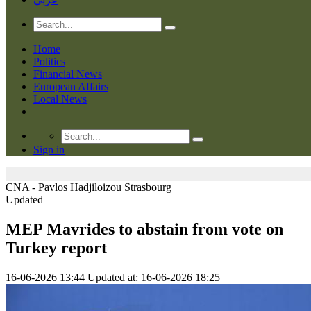
Home
Politics
Financial News
European Affairs
Local News
Sign in
CNA - Pavlos Hadjiloizou
Strasbourg
Updated
MEP Mavrides to abstain from vote on
Turkey report
16-06-2026 13:44
Updated at: 16-06-2026 18:25