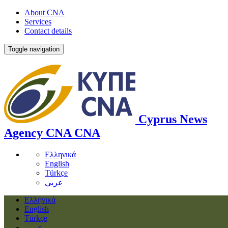
About CNA
Services
Contact details
Toggle navigation
Cyprus News
Agency
CNA
CNA
Ελληνικά
English
Türkçe
عربي
Ελληνικά
English
Türkçe
عربي