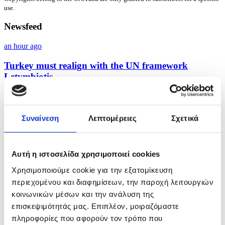
use.
Newsfeed
an hour ago
Turkey must realign with the UN framework
Letymbiotis...
an hour ago
Turkey is the last country entitled to lecture others...
Συναίνεση
Λεπτομέρειες
Σχετικά
an hour ago
Transport safety is the state’s “first and...
Αυτή η ιστοσελίδα χρησιμοποιεί cookies
Χρησιμοποιούμε cookie για την εξατομίκευση
2 hours ago
περιεχομένου και διαφημίσεων, την παροχή λειτουργιών
All sides must show genuine political will to return...
κοινωνικών μέσων και την ανάλυση της
επισκεψιμότητάς μας. Επιπλέον, μοιραζόμαστε
2 hours ago
πληροφορίες που αφορούν τον τρόπο που