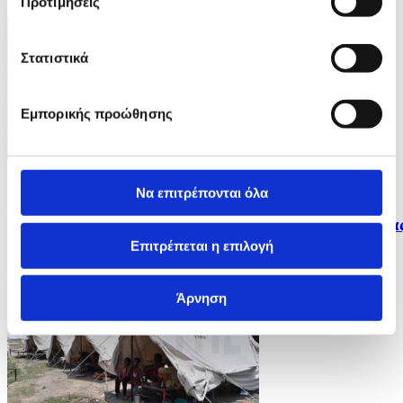
Προτιμήσεις
ID: 10664692
Στατιστικά
Εμπορικής προώθησης
7 Φωτογραφίες
27/07/2026 18:52
Να επιτρέπονται όλα
Χιλιάδες απομακρύνονται από τα σπίτια τους εξαιτία
των πυρκαγιών στην Ισπανία
Επιτρέπεται η επιλογή
ID: 10664685
Άρνηση