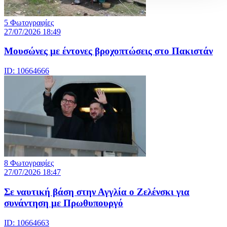
5 Φωτογραφίες
27/07/2026 18:49
Μουσώνες με έντονες βροχοπτώσεις στο Πακιστάν
ID: 10664666
8 Φωτογραφίες
27/07/2026 18:47
Σε ναυτική βάση στην Αγγλία ο Ζελένσκι για
συνάντηση με Πρωθυπουργό
ID: 10664663