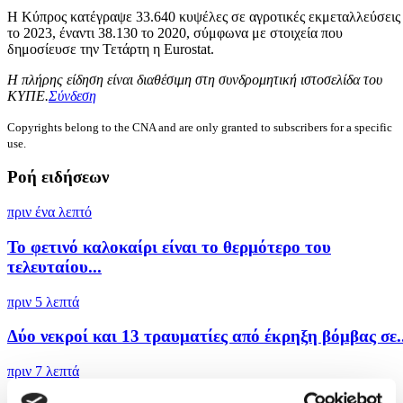
Η Κύπρος κατέγραψε 33.640 κυψέλες σε αγροτικές εκμεταλλεύσεις
το 2023, έναντι 38.130 το 2020, σύμφωνα με στοιχεία που
δημοσίευσε την Τετάρτη η Eurostat.
Η πλήρης είδηση είναι διαθέσιμη στη συνδρομητική ιστοσελίδα του
ΚΥΠΕ.
Σύνδεση
Copyrights belong to the CNA and are only granted to subscribers for a specific
use.
Ροή ειδήσεων
πριν ένα λεπτό
To φετινό καλοκαίρι είναι το θερμότερο του
τελευταίου...
πριν 5 λεπτά
Δύο νεκροί και 13 τραυματίες από έκρηξη βόμβας σε..
πριν 7 λεπτά