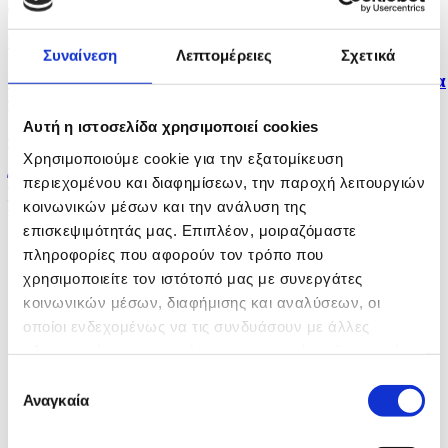
Δεκατρείς νεκροί από επιδημία χολέρας στο Τσαντ
πριν 10 λεπτά
Συναίνεση
Λεπτομέρειες
Σχετικά
Νέα προειδοποίηση για ακραία μέγιστη θερμοκρασία
την...
Αυτή η ιστοσελίδα χρησιμοποιεί cookies
πριν 15 λεπτά
Χρησιμοποιούμε cookie για την εξατομίκευση
Ήττα 1-0 της Πάφου FC απέναντι σε Σάλτσμπουργκ
περιεχομένου και διαφημίσεων, την παροχή λειτουργιών
για 3ο...
κοινωνικών μέσων και την ανάλυση της
επισκεψιμότητάς μας. Επιπλέον, μοιραζόμαστε
πληροφορίες που αφορούν τον τρόπο που
χρησιμοποιείτε τον ιστότοπό μας με συνεργάτες
κοινωνικών μέσων, διαφήμισης και αναλύσεων, οι
οποίοι ενδεχομένως να τις συνδυάσουν με άλλες
πληροφορίες που τους έχετε παραχωρήσει ή τις οποίες
έχουν συλλέξει σε σχέση με την από μέρους σας χρήση
Επιλογή
των υπηρεσιών τους.
Αναγκαία
συγκατάθεσης