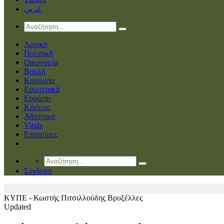
عربي
Αρχική
Πολιτική
Οικονομία
Βουλή
Κοινωνία
Εσωτερικά
Ευρώπη
Κόσμος
Αθλητικά
Virals
Επιστήμες
Σύνδεση
ΚΥΠΕ - Κωστής Πιτσιλλούδης
Βρυξέλλες
Updated