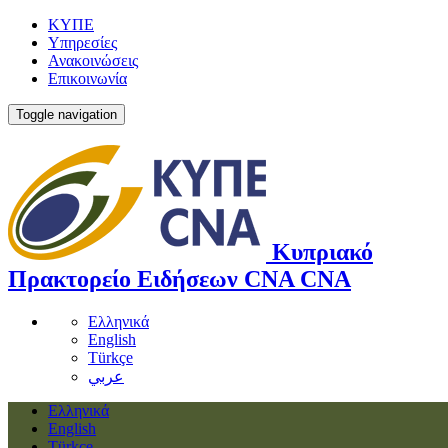
ΚΥΠΕ
Υπηρεσίες
Ανακοινώσεις
Επικοινωνία
Toggle navigation
Κυπριακό
Πρακτορείο Ειδήσεων
CNA
CNA
Ελληνικά
English
Türkçe
عربي
Ελληνικά
English
Türkçe