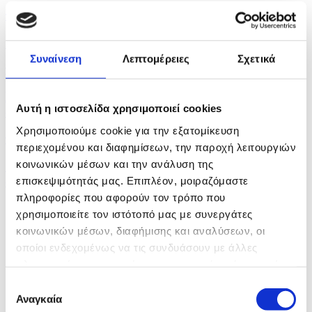
πριν 22 λεπτά
Οι αρχές στην Ισπανία έλεγξαν περίπου 200 αφίξεις...
Συναίνεση
Λεπτομέρειες
Σχετικά
πριν 27 λεπτά
Πέντε νεκροί στην Ουκρανία και τη Ρωσία σε
Αυτή η ιστοσελίδα χρησιμοποιεί cookies
ανταλλαγές...
Χρησιμοποιούμε cookie για την εξατομίκευση
πριν 31 λεπτά
περιεχομένου και διαφημίσεων, την παροχή λειτουργιών
κοινωνικών μέσων και την ανάλυση της
Οι αντάρτες Χούθι ανακοίνωσαν ότι έπληξαν
σαουδαραβικό...
επισκεψιμότητάς μας. Επιπλέον, μοιραζόμαστε
πληροφορίες που αφορούν τον τρόπο που
χρησιμοποιείτε τον ιστότοπό μας με συνεργάτες
κοινωνικών μέσων, διαφήμισης και αναλύσεων, οι
οποίοι ενδεχομένως να τις συνδυάσουν με άλλες
πληροφορίες που τους έχετε παραχωρήσει ή τις οποίες
έχουν συλλέξει σε σχέση με την από μέρους σας χρήση
Επιλογή
των υπηρεσιών τους.
Αναγκαία
συγκατάθεσης