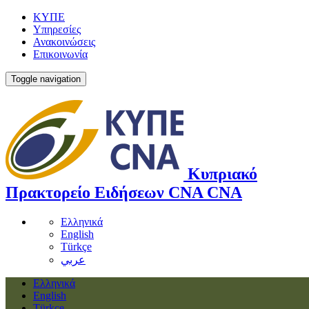
ΚΥΠΕ
Υπηρεσίες
Ανακοινώσεις
Επικοινωνία
Toggle navigation
Κυπριακό
Πρακτορείο Ειδήσεων
CNA
CNA
Ελληνικά
English
Türkçe
عربي
Ελληνικά
English
Türkçe