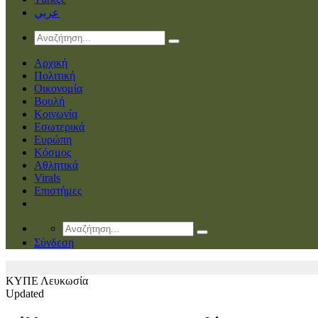
عربي
Αρχική
Πολιτική
Οικονομία
Βουλή
Κοινωνία
Εσωτερικά
Ευρώπη
Κόσμος
Αθλητικά
Virals
Επιστήμες
Σύνδεση
ΚΥΠΕ
Λευκωσία
Updated